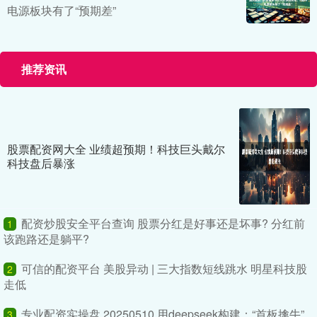
电源板块有了“预期差”
推荐资讯
股票配资网大全 业绩超预期！科技巨头戴尔
科技盘后暴涨
配资炒股安全平台查询 股票分红是好事还是坏事? 分红前
1
该跑路还是躺平?
可信的配资平台 美股异动 | 三大指数短线跳水 明星科技股
2
走低
专业配资实操盘 20250510 用deepseek构建：“首板擒牛”
3