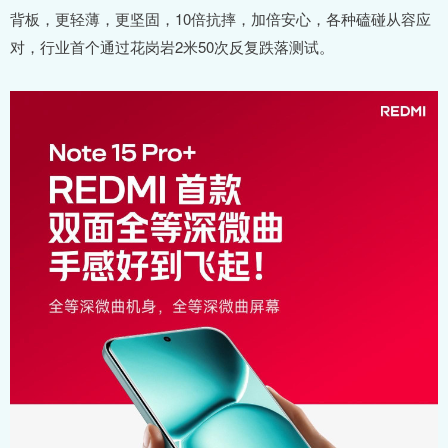
背板，更轻薄，更坚固，10倍抗摔，加倍安心，各种磕碰从容应
对，行业首个通过花岗岩2米50次反复跌落测试。