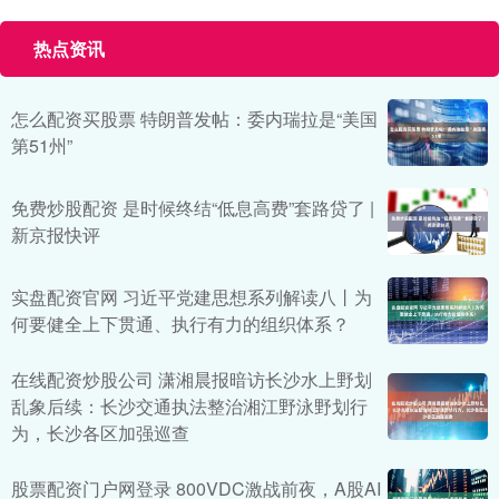
热点资讯
怎么配资买股票 特朗普发帖：委内瑞拉是“美国
第51州”
免费炒股配资 是时候终结“低息高费”套路贷了 |
新京报快评
实盘配资官网 习近平党建思想系列解读八丨为
何要健全上下贯通、执行有力的组织体系？
在线配资炒股公司 潇湘晨报暗访长沙水上野划
乱象后续：长沙交通执法整治湘江野泳野划行
为，长沙各区加强巡查
股票配资门户网登录 800VDC激战前夜，A股AI